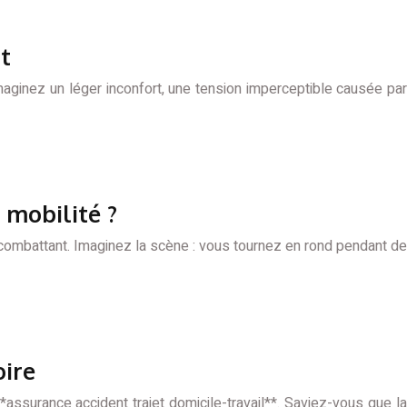
nt
aginez un léger inconfort, une tension imperceptible causée par
 mobilité ?
combattant. Imaginez la scène : vous tournez en rond pendant de
oire
**assurance accident trajet domicile-travail**. Saviez-vous que la