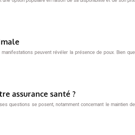
nt une option populaire en raison de sa disponibilité et de son prix
nimale
 manifestations peuvent révéler la présence de poux. Bien que
tre assurance santé ?
reuses questions se posent, notamment concernant le maintien de