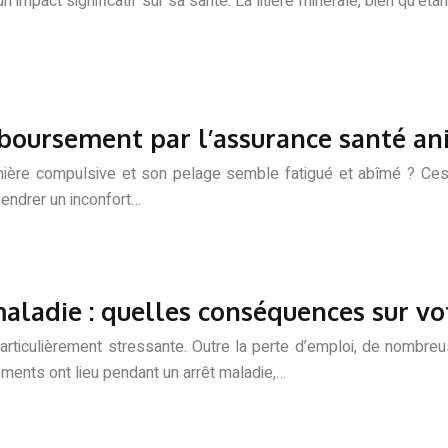
 impact significatif sur sa santé. La litière minérale, bien qu’éta
mboursement par l’assurance santé a
nière compulsive et son pelage semble fatigué et abîmé ? Ces
endrer un inconfort…
ladie : quelles conséquences sur vo
n particulièrement stressante. Outre la perte d’emploi, de nomb
ements ont lieu pendant un arrêt maladie,…