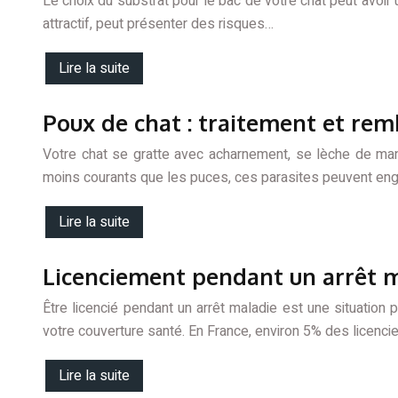
Le choix du substrat pour le bac de votre chat peut avoir un
attractif, peut présenter des risques…
Lire la suite
Poux de chat : traitement et re
Votre chat se gratte avec acharnement, se lèche de ma
moins courants que les puces, ces parasites peuvent eng
Lire la suite
Licenciement pendant un arrêt ma
Être licencié pendant un arrêt maladie est une situatio
votre couverture santé. En France, environ 5% des licenci
Lire la suite