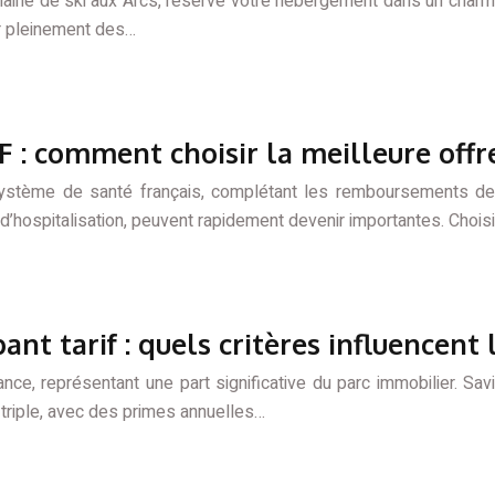
aine de ski aux Arcs, réservé votre hébergement dans un charma
er pleinement des…
F : comment choisir la meilleure offr
système de santé français, complétant les remboursements de 
 d’hospitalisation, peuvent rapidement devenir importantes. Chois
nt tarif : quels critères influencent 
nce, représentant une part significative du parc immobilier. Sa
 triple, avec des primes annuelles…