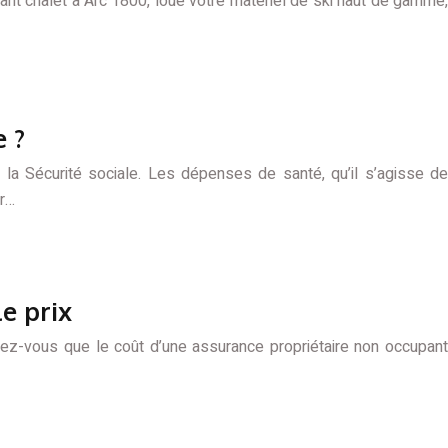
nt chalet à Arc 1800, loué votre matériel de ski haut de gamme,
e ?
la Sécurité sociale. Les dépenses de santé, qu’il s’agisse de
ir…
le prix
viez-vous que le coût d’une assurance propriétaire non occupant