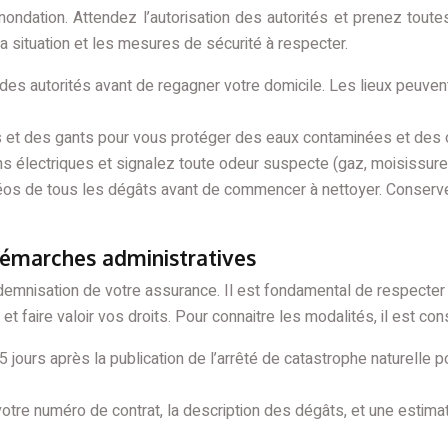
nondation. Attendez l’autorisation des autorités et prenez toute
la situation et les mesures de sécurité à respecter.
 des autorités avant de regagner votre domicile. Les lieux peuve
 et des gants pour vous protéger des eaux contaminées et des o
ons électriques et signalez toute odeur suspecte (gaz, moisissure
os de tous les dégâts avant de commencer à nettoyer. Conserve
 démarches administratives
indemnisation de votre assurance. Il est fondamental de respecter
t faire valoir vos droits. Pour connaitre les modalités, il est cons
ours après la publication de l’arrêté de catastrophe naturelle po
otre numéro de contrat, la description des dégâts, et une estim