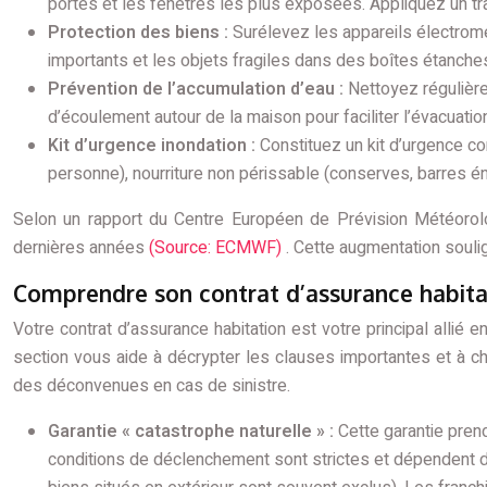
portes et les fenêtres les plus exposées. Appliquez un tr
Protection des biens :
Surélevez les appareils électrom
importants et les objets fragiles dans des boîtes étanche
Prévention de l’accumulation d’eau :
Nettoyez régulière
d’écoulement autour de la maison pour faciliter l’évacuatio
Kit d’urgence inondation :
Constituez un kit d’urgence co
personne), nourriture non périssable (conserves, barres én
Selon un rapport du Centre Européen de Prévision Météoro
dernières années
(Source: ECMWF)
. Cette augmentation souli
Comprendre son contrat d’assurance habitati
Votre contrat d’assurance habitation est votre principal allié
section vous aide à décrypter les clauses importantes et à cho
des déconvenues en cas de sinistre.
Garantie « catastrophe naturelle » :
Cette garantie pren
conditions de déclenchement sont strictes et dépendent de 