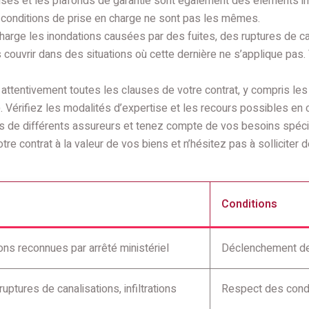
ses et les plafonds de garantie sont également des éléments import
s conditions de prise en charge ne sont pas les mêmes.
harge les inondations causées par des fuites, des ruptures de can
s couvrir dans des situations où cette dernière ne s’applique pas
attentivement toutes les clauses de votre contrat, y compris les 
. Vérifiez les modalités d’expertise et les recours possibles en c
s de différents assureurs et tenez compte de vos besoins spécifi
re contrat à la valeur de vos biens et n’hésitez pas à solliciter 
Conditions
s reconnues par arrêté ministériel
Déclenchement de l
uptures de canalisations, infiltrations
Respect des condi