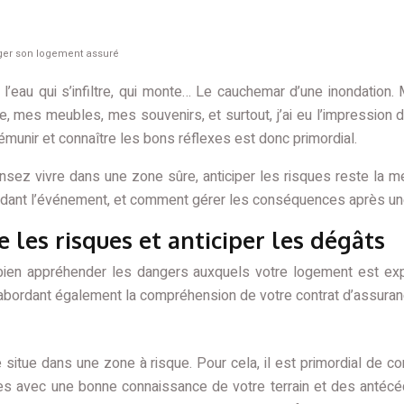
éger son logement assuré
is l’eau qui s’infiltre, qui monte… Le cauchemar d’une inondation
lle, mes meubles, mes souvenirs, et surtout, j’ai eu l’impression
émunir et connaître les bons réflexes est donc primordial.
nsez vivre dans une zone sûre, anticiper les risques reste la
pendant l’événement, et comment gérer les conséquences après un
e les risques et anticiper les dégâts
 bien appréhender les dangers auxquels votre logement est exp
abordant également la compréhension de votre contrat d’assurance h
 situe dans une zone à risque. Pour cela, il est primordial de co
ées avec une bonne connaissance de votre terrain et des antéc