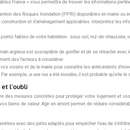
ables France » vous permettra de trouver les informations pertin
ntion des Risques Inondation (PPRI) disponibles en mairie ou en
e construction et d’aménagement applicables. Interprétez les inf
s points faibles de votre habitation : sous-sol, rez-de-chaussée, 
rain argileux est susceptible de gonfler et de se rétracter avec le
lement des facteurs à considérer.
s voisins et de la mairie pour connaître les antécédents d’inon
Par exemple, si une rue a été inondée, il est probable qu’elle le 
et l’oubli
vre des mesures concrètes pour protéger votre logement et vos 
de vos biens de valeur. Agir en amont permet de réduire considér
fenêtres avec des joints adaptés pour empêcher l’eau de s’infiltr